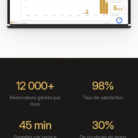
12 000+
98%
Réservations gérées par
Taux de satisfaction
mois
45 min
30%
Gagnées par service
De no-shows en moins